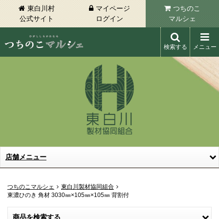
東白川村
マイページ
つちのこ
公式サイト
ログイン
マルシェ
検索する
メニュー
東白川村 つちのこマルシェ
店舗メニュー
つちのこマルシェ
東白川製材協同組合
東濃ひのき 角材 3030㎜×105㎜×105㎜ 背割付
商品を検索する