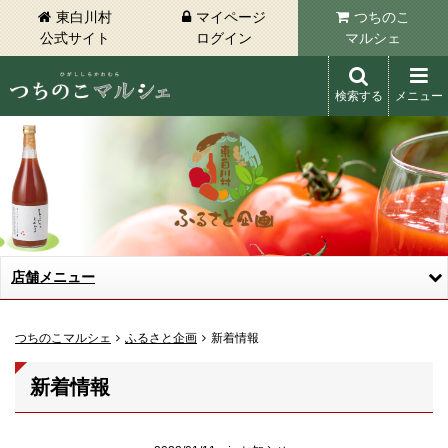
東白川村
マイページ
つちのこ
公式サイト
ログイン
マルシェ
検索する
メニュー
東白川村 つちのこマルシェ
店舗メニュー
つちのこマルシェ
ふるさと企画
新着情報
新着情報