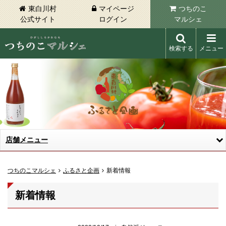
東白川村
マイページ
つちのこ
公式サイト
ログイン
マルシェ
検索する
メニュー
東白川村 つちのこマルシェ
店舗メニュー
つちのこマルシェ
ふるさと企画
新着情報
新着情報