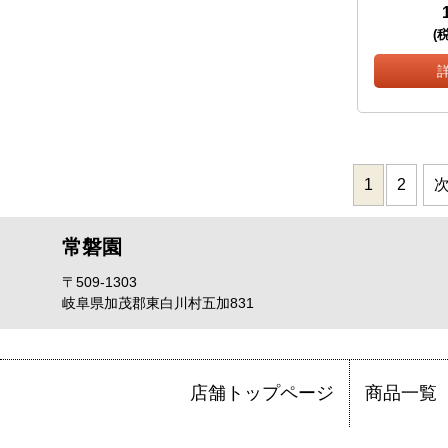
(
1
2
次
常磐園
〒509-1303
岐阜県加茂郡東白川村五加831
店舗トップページ
商品一覧