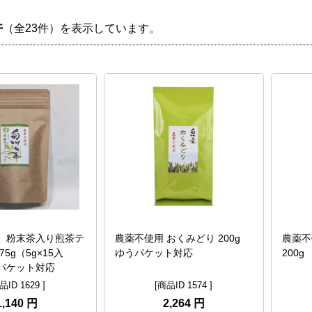
件
（全23件）を表示しています。
 粉末茶入り煎茶テ
農薬不使用 おくみどり 200g
農薬不
5g（5g×15入
ゆうパケット対応
200
パケット対応
品ID 1629 ]
[商品ID 1574 ]
1,140 円
2,264 円