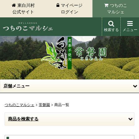
東白川村
マイページ
つちのこ
公式サイト
ログイン
マルシェ
検索する
メニュー
東白川村 つちのこマルシェ
店舗メニュー
つちのこマルシェ
常磐園
商品一覧
商品を検索する