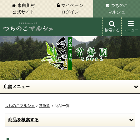
東白川村
マイページ
つちのこ
公式サイト
ログイン
マルシェ
検索する
メニュー
東白川村 つちのこマルシェ
店舗メニュー
つちのこマルシェ
常磐園
商品一覧
商品を検索する