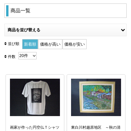
商品一覧
商品を並び替える
並び順
新着順
価格が高い
価格が安い
件数
画家が作った円空仏Ｔシャツ
東白川村越原地区 ～秋の清