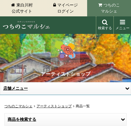
東白川村
マイページ
つちのこ
公式サイト
ログイン
マルシェ
検索する
メニュー
東白川村 つちのこマルシェ
アーティストショップ
店舗メニュー
つちのこマルシェ
アーティストショップ
商品一覧
商品を検索する