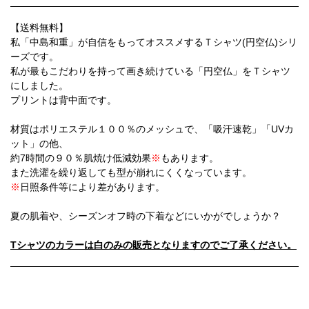
【送料無料】
私「中島和重」が自信をもってオススメするＴシャツ(円空仏)シリ
ーズです。
私が最もこだわりを持って画き続けている「円空仏」をＴシャツ
にしました。
プリントは背中面です。
材質はポリエステル１００％のメッシュで、「吸汗速乾」「UVカ
ット」の他、
約7時間の９０％肌焼け低減効果
※
もあります。
また洗濯を繰り返しても型が崩れにくくなっています。
※
日照条件等により差があります。
夏の肌着や、シーズンオフ時の下着などにいかがでしょうか？
Tシャツのカラーは白のみの販売となりますのでご了承ください。