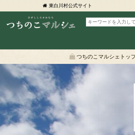
東白川村
公式サイト
東白川村 つちのこマルシェ
つちのこマルシェトッ