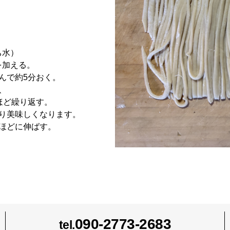
ち水）
を加える。
んで約5分おく。
、
ほど繰り返す。
り美味しくなります。
ほどに伸ばす。
。
090-2773-2683
tel.