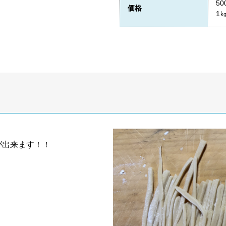
50
価格
1
が出来ます！！