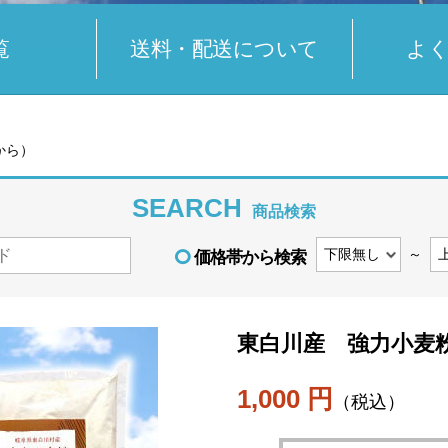
覧
送料・配送について
よ
から）
SEARCH
商品検索
～
価格帯から検索
東白川産 強力小麦
1,000 円
（税込）