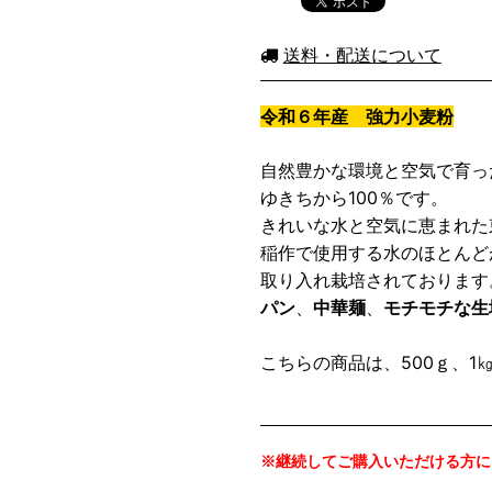
送料・配送について
令和６年産 強力小麦粉
自然豊かな環境と空気で育っ
ゆきちから100％です。
きれいな水と空気に恵まれた
稲作で使用する水のほとんど
取り入れ栽培されております
パン
、
中華麺
、
モチモチな生
こちらの商品は、500ｇ、1
※継続してご購入いただける方に