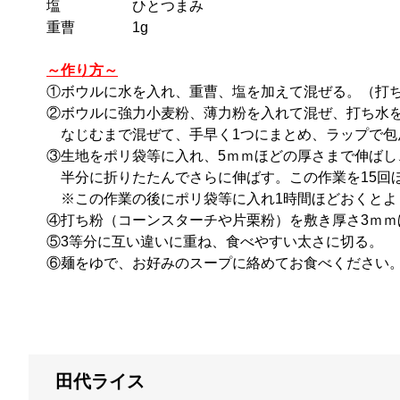
塩 ひとつまみ
重曹 1g
～作り方～
①ボウルに水を入れ、重曹、塩を加えて混ぜる。（打
②ボウルに強力小麦粉、薄力粉を入れて混ぜ、打ち水
なじむまで混ぜて、手早く1つにまとめ、ラップで包
③生地をポリ袋等に入れ、5ｍｍほどの厚さまで伸ばし
半分に折りたたんでさらに伸ばす。この作業を15回
※この作業の後にポリ袋等に入れ1時間ほどおくとよ
④打ち粉（コーンスターチや片栗粉）を敷き厚さ3ｍｍ
⑤3等分に互い違いに重ね、食べやすい太さに切る。
⑥麺をゆで、お好みのスープに絡めてお食べください
田代ライス