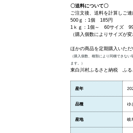
〇
送料について
〇
ご注文後、送料を計算しご連
500ｇ：1個 185円
1ｋｇ：1個～
60サイズ 9
（購入個数によりサイズが変
ほかの商品を定期購入いただ
（購入個数、種類により同梱できない
ます。）
東白川村ふるさと納税 ふる
産年
2
品種
ゆ
産地
岐