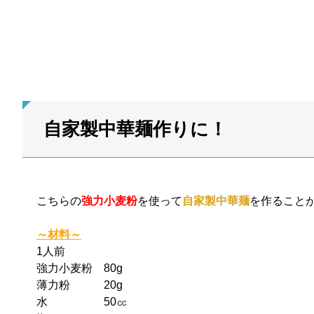
自家製中華麺作りに！
こちらの
強力小麦粉
を使って
自家製中華麺
を作ること
～材料～
1人前
強力小麦粉 80g
薄力粉 20g
水 50㏄