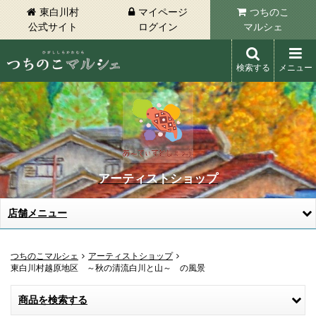
東白川村
マイページ
つちのこ
公式サイト
ログイン
マルシェ
検索する
メニュー
東白川村 つちのこマルシェ
アーティストショップ
店舗メニュー
つちのこマルシェ
アーティストショップ
東白川村越原地区 ～秋の清流白川と山～ の風景
商品を検索する