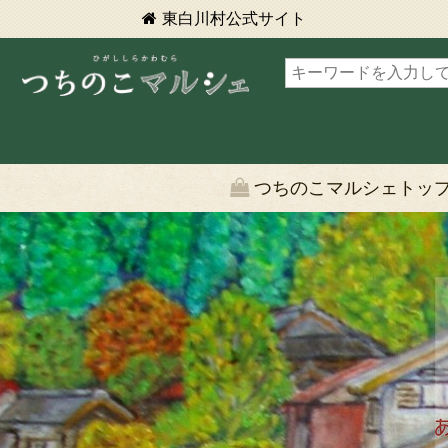
東白川村
公式サイト
東白川村 つちのこマルシェ
つちのこマルシェトッ