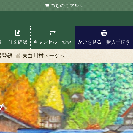
つちのこ
マルシェ
り
注文確認
キャンセル・変更
かごを見る・購入手続き
員登録
東白川村ページへ
プ