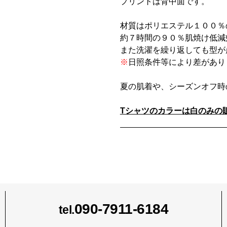
プリントは背中面です。
材質はポリエステル１００％
約７時間の９０％肌焼け低減
また洗濯を繰り返しても型が
※
日照条件等により差があり
夏の肌着や、シーズンオフ時
Tシャツのカラーは白のみの
090-7911-6184
tel.