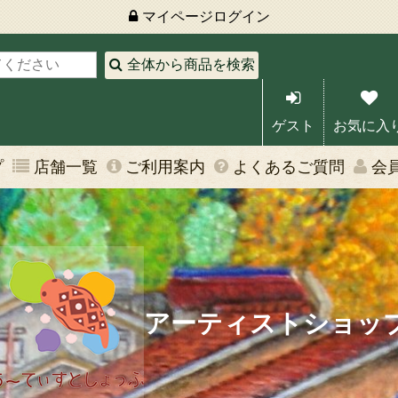
マイページ
ログイン
全体から商品を検索
ゲスト
お気に入
プ
店舗一覧
ご利用案内
よくあるご質問
会
アーティストショッ