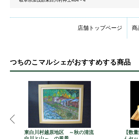
岐阜県加茂郡東白川村神土464－4
店舗トップページ
商
つちのこマルシェがおすすめする商品
東白川村越原地区 ～秋の清流
【数量
白川と山～ の風景
んセッ