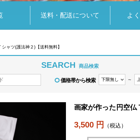
覧
送料・配送について
よ
シャツ(護法神２)【送料無料】
SEARCH
商品検索
～
価格帯から検索
画家が作った円空仏Ｔ
3,500 円
（税込）