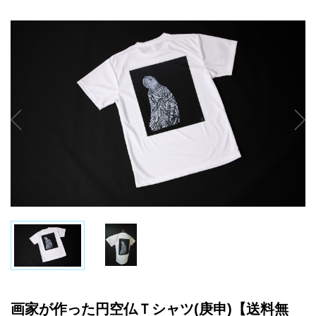
画家が作った円空仏Ｔシャツ(庚申)【送料無