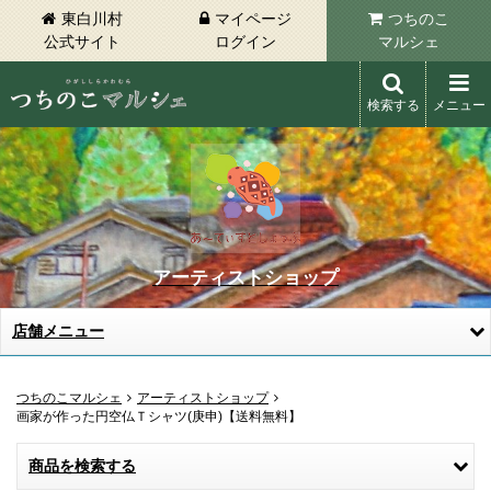
東白川村
マイページ
つちのこ
公式サイト
ログイン
マルシェ
検索する
メニュー
東白川村 つちのこマルシェ
アーティストショップ
店舗メニュー
つちのこマルシェ
アーティストショップ
画家が作った円空仏Ｔシャツ(庚申)【送料無料】
商品を検索する