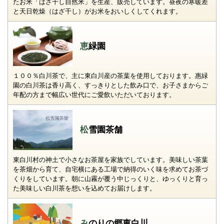
たお米「はざ干し自然米」を生産、販売しています。昼夜の寒暖差
と天日乾燥（はざ干し）がお米をおいしくしてくれます。
恵緑園
１００％白川茶で、主に東白川産の茶葉を使用しております。惠緑
園の白川茶は香り高く、すっきりとした飲み口で、お子さまからご
年配の方まで幅広い世代にご愛飲いただいております。
松雪園茶舗
東白川村の神土で小さなお茶屋を家族でしています。美味しい茶葉
を茶畑から育て、自宅横にある工場で納得のいく味を求めてお茶づ
くりをしています。朝に山霧が覆う中じっくりと、ゆっくりと育っ
た美味しい白川茶を想いを込めてお届けします。
みのりの郷東白川