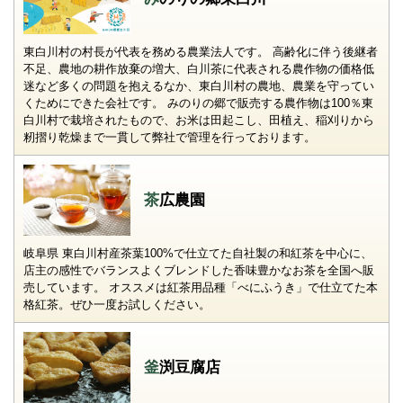
東白川村の村長が代表を務める農業法人です。 高齢化に伴う後継者
不足、農地の耕作放棄の増大、白川茶に代表される農作物の価格低
迷など多くの問題を抱えるなか、東白川村の農地、農業を守ってい
くためにできた会社です。 みのりの郷で販売する農作物は100％東
白川村で栽培されたもので、お米は田起こし、田植え、稲刈りから
籾摺り乾燥まで一貫して弊社で管理を行っております。
茶広農園
岐阜県 東白川村産茶葉100%で仕立てた自社製の和紅茶を中心に、
店主の感性でバランスよくブレンドした香味豊かなお茶を全国へ販
売しています。 オススメは紅茶用品種「べにふうき」で仕立てた本
格紅茶。ぜひ一度お試しください。
釜渕豆腐店