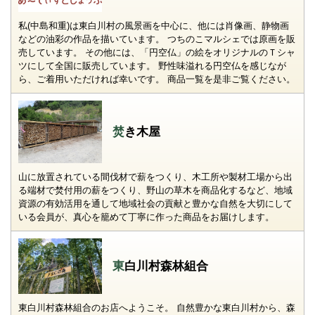
私(中島和重)は東白川村の風景画を中心に、他には肖像画、静物画
などの油彩の作品を描いています。 つちのこマルシェでは原画を販
売しています。 その他には、「円空仏」の絵をオリジナルのＴシャ
ツにして全国に販売しています。 野性味溢れる円空仏を感じなが
ら、ご着用いただければ幸いです。 商品一覧を是非ご覧ください。
焚き木屋
山に放置されている間伐材で薪をつくり、木工所や製材工場から出
る端材で焚付用の薪をつくり、野山の草木を商品化するなど、地域
資源の有効活用を通して地域社会の貢献と豊かな自然を大切にして
いる会員が、真心を籠めて丁寧に作った商品をお届けします。
東白川村森林組合
東白川村森林組合のお店へようこそ。 自然豊かな東白川村から、森