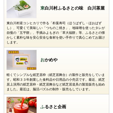
東白川村ふるさとの味 白川茶屋
東白川村産コシヒカリで作る「朴葉寿司（ほうばずし・ほおばず
し）、可愛くて美味しい「つちのこ焼き」、地味噌を使ったタレが
自慢の「五平餅」、手摘みよもぎの「草大福餅」等、ふるさとの懐
かしく素朴な味を安心安全な食材を使い手作りで真心こめてお届け
します。
おかめや
軽くてシンプルな紙芝居枠（紙芝居舞台）の製作と販売をしていま
す。昭和３３年創業した食料品や日用品の小売店です。最近、紙芝
居上演用の紙芝居枠・紙芝居舞台など紙芝居道具の製造販売も始め
ました。最近は、脳活パズルの制作・販売もしています。
ふるさと企画