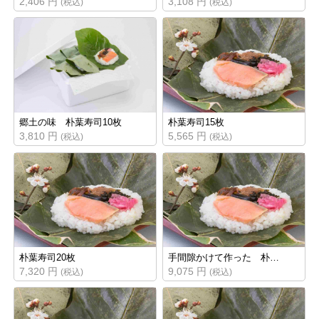
2,406 円
3,108 円
(税込)
(税込)
郷土の味 朴葉寿司10枚
朴葉寿司15枚
3,810 円
5,565 円
(税込)
(税込)
朴葉寿司20枚
手間隙かけて作った 朴…
7,320 円
9,075 円
(税込)
(税込)