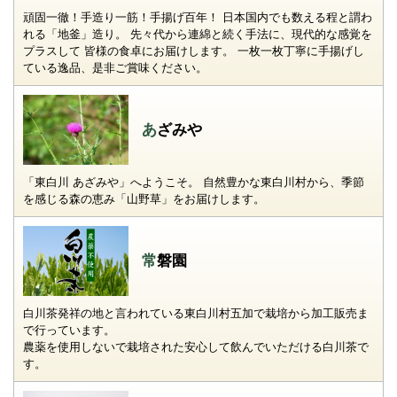
頑固一徹！手造り一筋！手揚げ百年！ 日本国内でも数える程と謂わ
れる「地釜」造り。 先々代から連綿と続く手法に、現代的な感覚を
プラスして 皆様の食卓にお届けします。 一枚一枚丁寧に手揚げし
ている逸品、是非ご賞味ください。
あざみや
「東白川 あざみや」へようこそ。 自然豊かな東白川村から、季節
を感じる森の恵み「山野草」をお届けします。
常磐園
白川茶発祥の地と言われている東白川村五加で栽培から加工販売ま
で行っています。
農薬を使用しないで栽培された安心して飲んでいただける白川茶で
す。