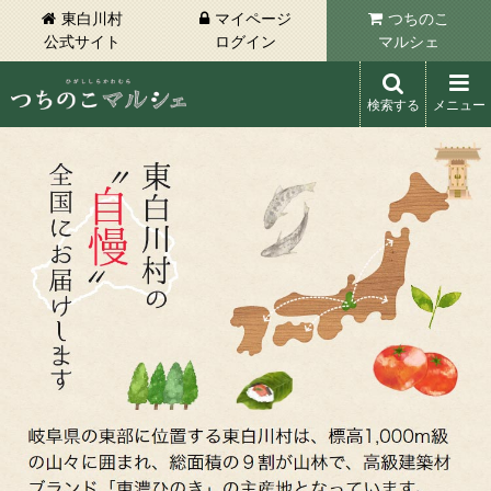
東白川村
マイページ
つちのこ
公式サイト
ログイン
マルシェ
検索する
メニュー
東白川村 つちのこマルシェ