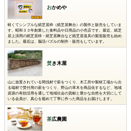
おかめや
軽くてシンプルな紙芝居枠（紙芝居舞台）の製作と販売をしていま
す。昭和３３年創業した食料品や日用品の小売店です。最近、紙芝
居上演用の紙芝居枠・紙芝居舞台など紙芝居道具の製造販売も始め
ました。最近は、脳活パズルの制作・販売もしています。
焚き木屋
山に放置されている間伐材で薪をつくり、木工所や製材工場から出
る端材で焚付用の薪をつくり、野山の草木を商品化するなど、地域
資源の有効活用を通して地域社会の貢献と豊かな自然を大切にして
いる会員が、真心を籠めて丁寧に作った商品をお届けします。
茶広農園