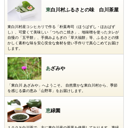
東白川村ふるさとの味 白川茶屋
東白川村産コシヒカリで作る「朴葉寿司（ほうばずし・ほおばず
し）、可愛くて美味しい「つちのこ焼き」、地味噌を使ったタレが
自慢の「五平餅」、手摘みよもぎの「草大福餅」等、ふるさとの懐
かしく素朴な味を安心安全な食材を使い手作りで真心こめてお届け
します。
あざみや
「東白川 あざみや」へようこそ。 自然豊かな東白川村から、季節
を感じる森の恵み「山野草」をお届けします。
恵緑園
１００％白川茶で、主に東白川産の茶葉を使用しております。惠緑