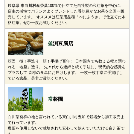
岐阜県 東白川村産茶葉100%で仕立てた自社製の和紅茶を中心に、
店主の感性でバランスよくブレンドした香味豊かなお茶を全国へ販
売しています。 オススメは紅茶用品種「べにふうき」で仕立てた本
格紅茶。ぜひ一度お試しください。
釜渕豆腐店
頑固一徹！手造り一筋！手揚げ百年！ 日本国内でも数える程と謂わ
れる「地釜」造り。 先々代から連綿と続く手法に、現代的な感覚を
プラスして 皆様の食卓にお届けします。 一枚一枚丁寧に手揚げし
ている逸品、是非ご賞味ください。
常磐園
白川茶発祥の地と言われている東白川村五加で栽培から加工販売ま
で行っています。
農薬を使用しないで栽培された安心して飲んでいただける白川茶で
す。