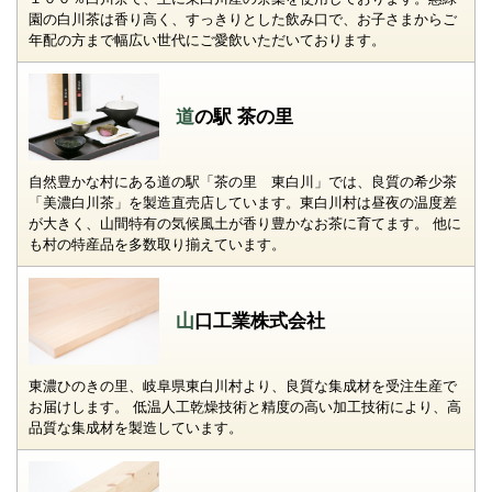
園の白川茶は香り高く、すっきりとした飲み口で、お子さまからご
年配の方まで幅広い世代にご愛飲いただいております。
道の駅 茶の里
自然豊かな村にある道の駅「茶の里 東白川」では、良質の希少茶
「美濃白川茶」を製造直売店しています。東白川村は昼夜の温度差
が大きく、山間特有の気候風土が香り豊かなお茶に育てます。 他に
も村の特産品を多数取り揃えています。
山口工業株式会社
東濃ひのきの里、岐阜県東白川村より、良質な集成材を受注生産で
お届けします。 低温人工乾燥技術と精度の高い加工技術により、高
品質な集成材を製造しています。