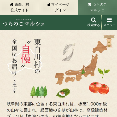
東白川村
マイページ
つちのこ
公式サイト
ログイン
マルシェ
検索する
メニュー
東白川村 つちのこマルシェ