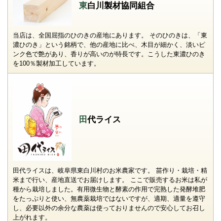
東白川製材協同組合
当店は、全国屈指のひのきの産地にあります。 そのひのきは、「東
濃ひのき」という銘柄で、他の産地に比べ、木目が細かく、淡いピ
ンク色で艶があり、香りが高いのが特長です。こうした東濃ひのき
を100％製材加工しています。
田代ライス
田代ライスは、岐阜県東白川村のお米農家です。 苗作り・栽培・精
米まで行い、産地直送でお届けします。 ここで販売するお米は私が
種から栽培しました。有用微生物と酵素の作用で完熟した発酵堆肥
をたっぷりと使い、無農薬栽培ではないですが、適期、適量を遵守
し、必要以外の余分な農薬は使っておりませんので安心してお召し
上がれます。