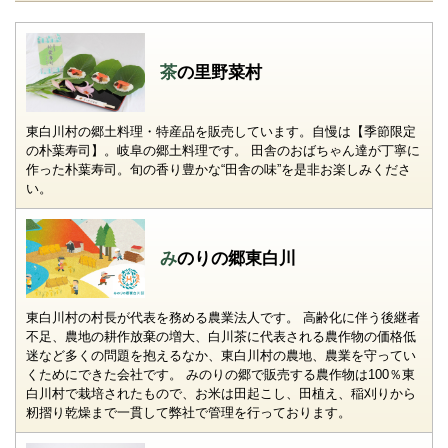
茶の里野菜村
東白川村の郷土料理・特産品を販売しています。自慢は【季節限定
の朴葉寿司】。岐阜の郷土料理です。 田舎のおばちゃん達が丁寧に
作った朴葉寿司。旬の香り豊かな“田舎の味”を是非お楽しみくださ
い。
みのりの郷東白川
東白川村の村長が代表を務める農業法人です。 高齢化に伴う後継者
不足、農地の耕作放棄の増大、白川茶に代表される農作物の価格低
迷など多くの問題を抱えるなか、東白川村の農地、農業を守ってい
くためにできた会社です。 みのりの郷で販売する農作物は100％東
白川村で栽培されたもので、お米は田起こし、田植え、稲刈りから
籾摺り乾燥まで一貫して弊社で管理を行っております。