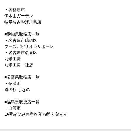
・各務原市
伊木山ガーデン
岐阜おみやげ川島店
■愛知県取扱店一覧
・名古屋市瑞穂区
フーズパビリオンサポーレ
・名古屋市名東区
お米工房
お米工房一社店
■長野県取扱店一覧
・信濃町
道の駅 しなの
■福島県取扱店一覧
・白河市
JA夢みなみ農産物直売所 り菜あん