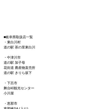
■岐阜県取扱店一覧
・東白川村
道の駅 茶の里東白川
・中津川市
道の駅 加子母
花街道 農産物直売所
道の駅 きりら坂下
・下呂市
舞台峠観光センター
小川屋
・恵那市
恵那峡SA (上り)