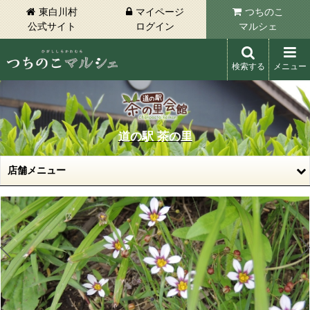
東白川村
マイページ
つちのこ
公式サイト
ログイン
マルシェ
検索する
メニュー
東白川村 つちのこマルシェ
道の駅 茶の里
店舗メニュー