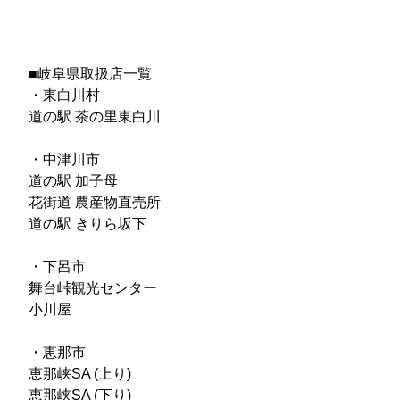
■岐阜県取扱店一覧
・東白川村
道の駅 茶の里東白川
・中津川市
道の駅 加子母
花街道 農産物直売所
道の駅 きりら坂下
・下呂市
舞台峠観光センター
小川屋
・恵那市
恵那峡SA (上り)
恵那峡SA (下り)