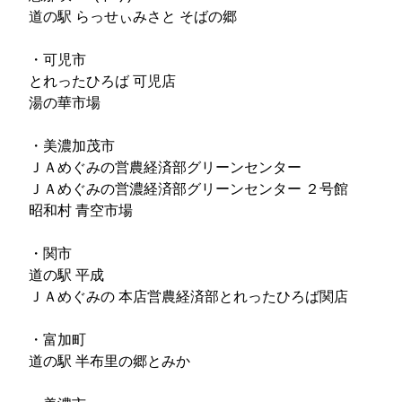
道の駅 らっせぃみさと そばの郷
・可児市
とれったひろば 可児店
湯の華市場
・美濃加茂市
ＪＡめぐみの営農経済部グリーンセンター
ＪＡめぐみの営濃経済部グリーンセンター ２号館
昭和村 青空市場
・関市
道の駅 平成
ＪＡめぐみの 本店営農経済部とれったひろば関店
・富加町
道の駅 半布里の郷とみか