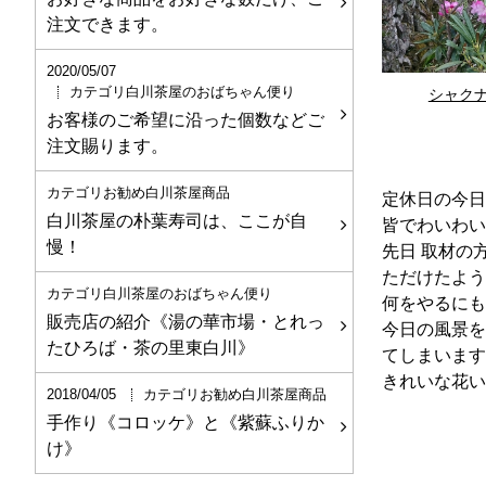
注文できます。
2020/05/07
カテゴリ白川茶屋のおばちゃん便り
シャク
お客様のご希望に沿った個数などご
注文賜ります。
カテゴリお勧め白川茶屋商品
定休日の今日
白川茶屋の朴葉寿司は、ここが自
皆でわいわい
慢！
先日 取材の
ただけたよう
カテゴリ白川茶屋のおばちゃん便り
何をやるにも
販売店の紹介《湯の華市場・とれっ
今日の風景を
たひろば・茶の里東白川》
てしまいます
きれいな花い
2018/04/05
カテゴリお勧め白川茶屋商品
手作り《コロッケ》と《紫蘇ふりか
け》