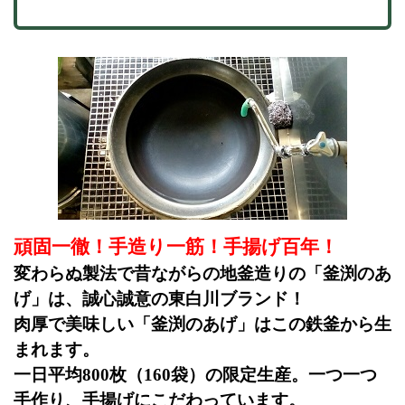
頑固一徹！手造り一筋！手揚げ百年！
変わらぬ製法で昔ながらの地釜造りの「釜渕のあ
げ」は、誠心誠意の東白川ブランド！
肉厚で美味しい「釜渕のあげ」はこの鉄釜から生
まれます。
一日平均
800
枚（
160
袋）の限定生産。一つ一つ
手作り、手揚げにこだわっています。