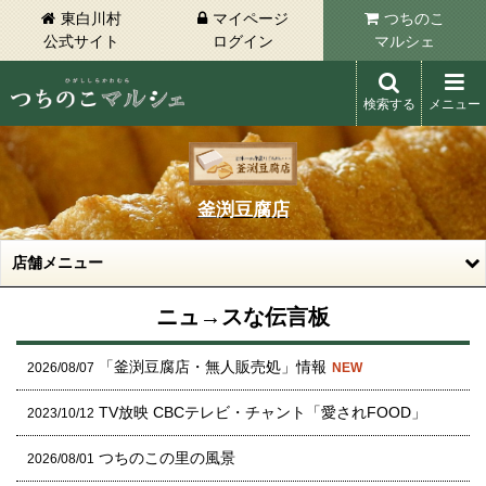
東白川村
マイページ
つちのこ
公式サイト
ログイン
マルシェ
検索する
メニュー
東白川村 つちのこマルシェ
釜渕豆腐店
店舗メニュー
ニュ→スな伝言板
「釜渕豆腐店・無人販売処」情報
2026/08/07
NEW
TV放映 CBCテレビ・チャント「愛されFOOD」
2023/10/12
つちのこの里の風景
2026/08/01