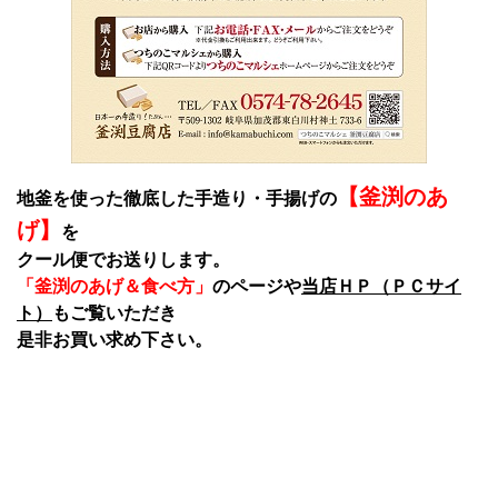
【釜渕のあ
地釜を使った徹底した手造り・手揚げの
げ】
を
クール便でお送りします。
「釜渕のあげ＆食べ方」
のページや
当店ＨＰ（ＰＣサイ
ト）
もご覧いただき
是非お買い求め下さい。