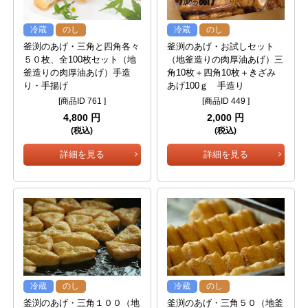
冷蔵
のし
冷蔵
のし
釜渕のあげ・三角と四角各々
釜渕のあげ・お試しセット
５０枚、全100枚セット（地
（地釜造りの肉厚油あげ）三
釜造りの肉厚油あげ）手造
角10枚＋四角10枚＋きざみ
り・手揚げ
あげ100ｇ 手造り
[商品ID 761 ]
[商品ID 449 ]
4,800 円
2,000 円
(税込)
(税込)
詳細を見る
詳細を見る
冷蔵
のし
冷蔵
のし
釜渕のあげ・三角１００（地
釜渕のあげ・三角５０（地釜