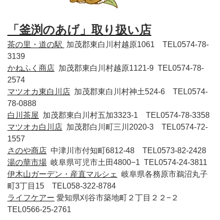
「釜渕のあげ」取り扱い店
茶の里・道の駅
加茂郡東白川村越原1061 TEL0574-78-
3139
かねふく商店
加茂郡東白川村越原1121-9 TEL0574-78-
2574
マツオカ東白川店
加茂郡東白川村神土524-6 TEL0574-
78-0888
白川茶屋
加茂郡東白川村五加3323-1 TEL0574-78-3358
マツオカ白川店
加茂郡白川町三川2020-3 TEL0574-72-
1557
さのや商店
中津川市付知町6812-48 TEL0573-82-2428
湯の華市場
岐阜県可児市土田4800−1 TEL0574-24-3811
伊木山ガーデン・産直マルシェ
岐阜県各務原市鵜沼丸子
町3丁目15 TEL058-322-8784
ライフケアー
愛知県刈谷市築地町２丁目２２−２
TEL0566-25-2761