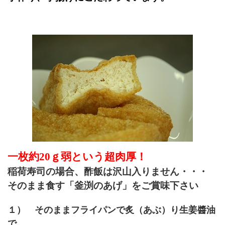
一枚約
20
ｇ弱という超肉厚！
稲荷寿司の場合、酢飯は沢山入りません・・・
そのまま食す「釜渕のあげ」をご賞味下さい
１） そのままフライパンで炙（あぶ）り生姜醬油
で