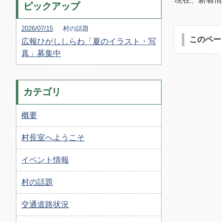
ピックアップ
2026/07/15
村の話題
このペー
広報ひがししらわ「夏のイラスト・写
真」募集中
カテゴリ
概要
村長室へようこそ
イベント情報
村の話題
交通道路状況