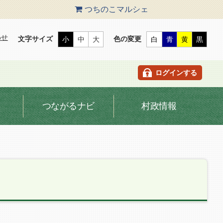
つちのこ
マルシェ
わせ
文字サイズ
色の変更
小
中
大
白
青
黄
黒
ログインする
つながるナビ
村政情報