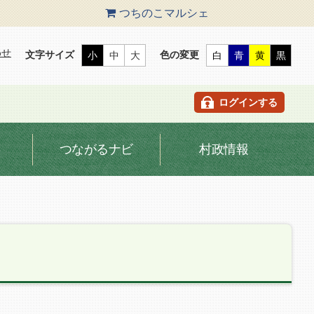
つちのこ
マルシェ
わせ
文字サイズ
色の変更
小
中
大
白
青
黄
黒
ログインする
つながるナビ
村政情報