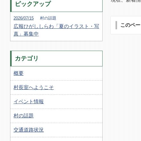
ピックアップ
2026/07/15
村の話題
このペー
広報ひがししらわ「夏のイラスト・写
真」募集中
カテゴリ
概要
村長室へようこそ
イベント情報
村の話題
交通道路状況