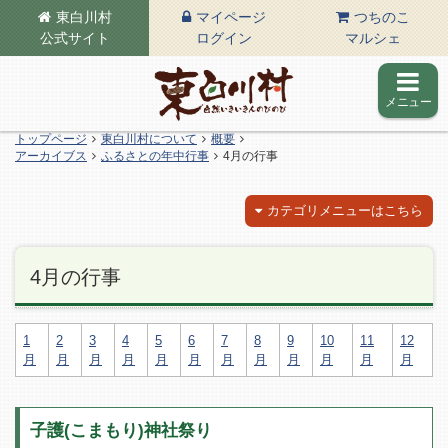
東白川村
マイページ
つちのこ
公式サイト
ログイン
マルシェ
メニュー
東白川村の公式サイト
トップページ
東白川村について
概要
アーカイブス
ふるさとの年中行事
4月の行事
カテゴリメニューはこちら
4月の行事
1
2
3
4
5
6
7
8
9
10
11
12
月
月
月
月
月
月
月
月
月
月
月
月
子護(こまもり)神社祭り