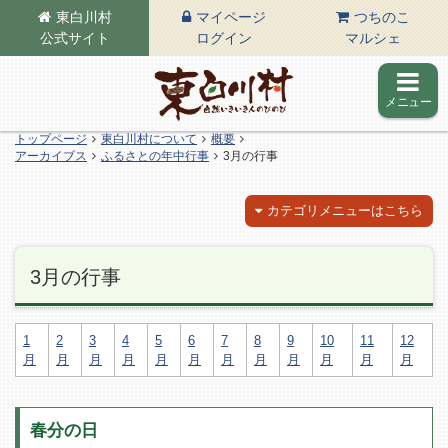
東白川村
マイページ
つちのこ
公式サイト
ログイン
マルシェ
メニュー
東白川村の公式サイト
トップページ
東白川村について
概要
アーカイブス
ふるさとの年中行事
3月の行事
カテゴリメニューはこちら
3月の行事
1
2
3
4
5
6
7
8
9
10
11
12
月
月
月
月
月
月
月
月
月
月
月
月
春分の日