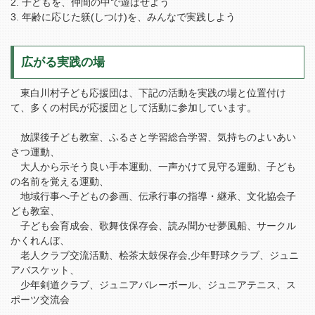
子どもを、仲間の中で遊ばせよう
年齢に応じた躾(しつけ)を、みんなで実践しよう
広がる実践の場
東白川村子ども応援団は、下記の活動を実践の場と位置付け
て、多くの村民が応援団として活動に参加しています。
放課後子ども教室、ふるさと学習総合学習、気持ちのよいあい
さつ運動、
大人から示そう良い手本運動、一声かけて見守る運動、子ども
の名前を覚える運動、
地域行事へ子どもの参画、伝承行事の指導・継承、文化協会子
ども教室、
子ども会育成会、歌舞伎保存会、読み聞かせ夢風船、サークル
かくれんぼ、
老人クラブ交流活動、桧茶太鼓保存会,少年野球クラブ、ジュニ
アバスケット、
少年剣道クラブ、ジュニアバレーボール、ジュニアテニス、ス
ポーツ交流会