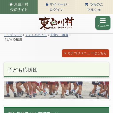
東白川村
マイページ
つちのこ
公式サイト
ログイン
マルシェ
メニュー
東白川村の公式サイト
トップページ
くらしのガイド
子育て・教育
子ども応援団
カテゴリメニューはこちら
子ども応援団