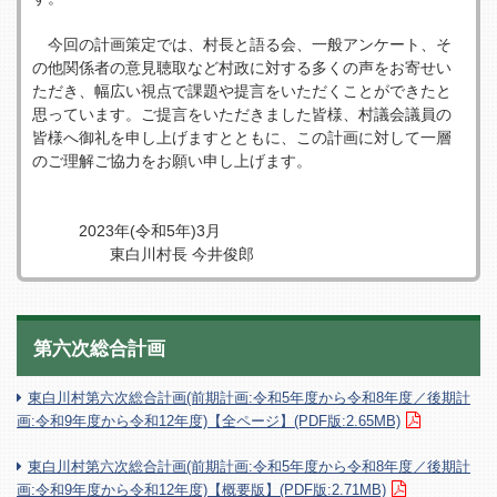
今回の計画策定では、村⻑と語る会、一般アンケート、そ
の他関係者の意⾒聴取など村政に対する多くの声をお寄せい
ただき、幅広い視点で課題や提言をいただくことができたと
思っています。ご提言をいただきました皆様、村議会議員の
皆様へ御礼を申し上げますとともに、この計画に対して一層
のご理解ご協⼒をお願い申し上げます。
2023年(令和5年)3⽉
東⽩川村⻑ 今井俊郎
第六次総合計画
東白川村第六次総合計画(前期計画:令和5年度から令和8年度／後期計
画:令和9年度から令和12年度)【全ページ】(PDF版:2.65MB)
東白川村第六次総合計画(前期計画:令和5年度から令和8年度／後期計
画:令和9年度から令和12年度)【概要版】(PDF版:2.71MB)