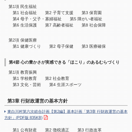
第1項 民生福祉
第1 社会福祉 第2 子育て支援 第3 保育園
第4 母子・父子・寡婦福祉 第5 障がい者福祉
第6 生活保護 第7 高齢者福祉 第8 社会保障
第2項 保健医療
第1 健康づくり 第2 母子保健 第3 医療確保
第4節 心の豊かさが実感できる「ほこり」のあるむらづくり
第1項 教育振興
第1 学校教育 第2 社会教育
第3 文化・芸術 第4 生涯スポーツ
第3章 行財政運営の基本方針
東白川村第六次総合計画【第2編】基本計画「第3章 行財政運営の基本
方針」(PDF版:835KB)
第1 公有財産 第2 徴税適正 第3 行政改革