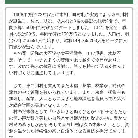
1889年(明治22年)7⽉に市制、町村制の実施により東⽩川村
が誕⽣し、村⻑、助役、収⼊役と3名の書記の総勢6名で、年
間予算1,500円で村政がスタートしました。134年を経て、職
員の数は20倍、年間予算は250万倍となりました。人口は、明
治22年に3,551人で始まり、昭和14年の5,283人をピークに人
口減少が進んでいます。
その間、昭和の⼤不況や太平洋戦争、8.17災害、⽊材不
況、そしてコロナと多くの苦難を乗り越えて今日がありま
す。改めて先人の偉業に感謝し、誇りを持って明るく住みよ
い村づくりに邁進してまいります。
さて、東⽩川村を⽀えてきた⽔稲、茶業、林業が、時代の
流れの中で苦難を強いられています。また、東京一極集中も
加速し、産業、人口ともに⼤きな地域課題を背負っての第六
次総合計画の実施となりました。
村の将来像として「いきいきと働くひとがいる 子どもたち
の笑い声が響き美しい自然と受け継がれた歴史の中に 豊かな
村⺠の暮らしがある そして東⽩川村は次の未来へ! 」とし、資
源を⽣かした持続性の高い自治体となる目標を掲げておりま
す。