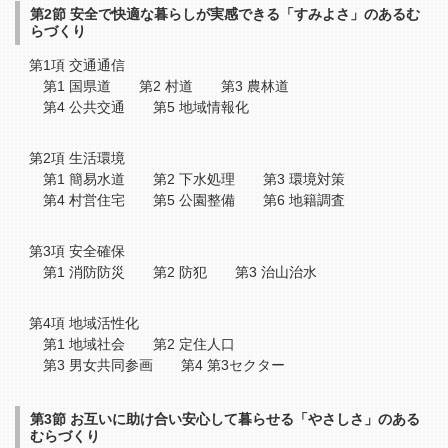
第2節 安全で快適な暮らしが実感できる「すみよさ」のあるむ
らづくり
第1項 交通通信
第1 国県道 第2 村道 第3 農林道
第4 公共交通 第5 地域情報化
第2項 生活環境
第1 簡易水道 第2 下水処理 第3 環境対策
第4 村営住宅 第5 公園整備 第6 地籍調査
第3項 安全確保
第1 消防防災 第2 防犯 第3 治山治水
第4項 地域活性化
第1 地域社会 第2 定住人口
第3 男女共同参画 第4 第3セクター
第3節 お互いに助け合い安心して暮らせる「やさしさ」のある
むらづくり