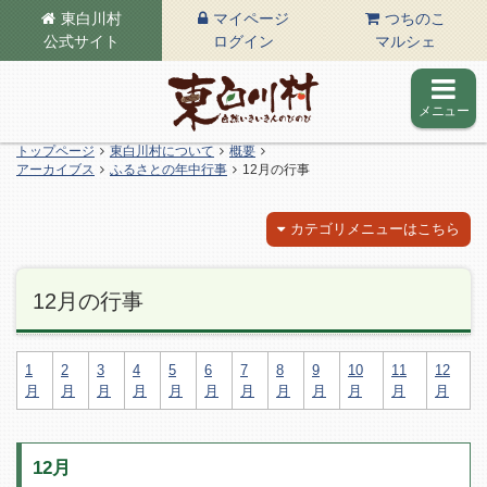
東白川村
マイページ
つちのこ
公式サイト
ログイン
マルシェ
メニュー
東白川村の公式サイト
トップページ
東白川村について
概要
アーカイブス
ふるさとの年中行事
12月の行事
カテゴリメニューはこちら
12月の行事
1
2
3
4
5
6
7
8
9
10
11
12
月
月
月
月
月
月
月
月
月
月
月
月
12月