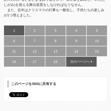
しがみ)を迎える舞台装置をしなければなりなせん。
また、近年はクリスマスの行事も一般化し、子供たちの楽しみ
が1つ増えました。
1
2
3
4
5
6
7
8
9
10
11
12
13
14
15
16
17
18
次のページへ
このページをSNSに共有する