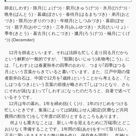
師走(しわす)・除月(じょげつ)・窮月(きゅうげつ)・氷月(ひげつ)・
晩冬(ばんとう)・暮歳(ぼさい)・春待月(はるまちづき)・弟月(おと
づき)・限月(かぎりのつき)・年積月(としつみづき)・暮節(ぼせ
つ)・親子月(おやこづき)・三冬月(みふゆづき)・大呂(たいりょ)・
季冬(きとう)・暮古月(くれこづき)・臘月(ろうげつ)・極月(ごくげ
つ) (Decemder)
12月を師走といいます。それは法師も忙しく走り回る月だから
という解釈が一般的ですが、『類聚(るいじゅう)名物考(こう)』に
は、｢しわす｣とは春夏秋冬の四季のおわり、つまり｢四季はつる
月｣という言葉からきていると書いています。また、江戸中期の儒
者新井白石は、中国で12月を｢歳終｣ということから考えると、｢と
しはつるつき｣という言葉の前後が略されて｢しはつ｣となり、さら
にそれが訛(なま)って｢しわす｣になったのだろうと、自著で述べて
いるそうです。
12月は年の暮れ。1年を締め括(くく)り、1年のけじめをつける
忙しいときです。集落によっては賦銭(ぶせん)勘定(区費など共同
費用の割当て)をして年度の区切りとするところもあります。
何よりも重大なことは、新しい年を迎えるために万端滞(とどこ
お)りなく準備することです。1年間の垢(あか)をすべて取り払い、
正月に用いるさまざまな飾り物を作り、保存食を調理し、年神(と