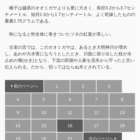
種子は越原のオオミガヤよりも更に大きく、長径3.2から3.7セン
チメートル、短径1.5から1.7センチメートル、よく乾燥したものの
重量2.75グラムである。
秋になると幹全体に巻きついたツタの紅葉が美しい。
古老の言では、このオオミガヤは、あるとき大明神川が増水
し、あわや大水害になろうとしたとき、川面に張り出した枝が水
止めの堰(せき)となり、下流の田畑や人家を流失から守ったと言い
伝えられる。だから、切ってはならぬ木とされている。
前のページへ
1
2
3
4
5
6
7
8
9
10
11
12
13
14
15
16
17
18
19
20
21
次のページへ