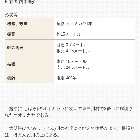
所有者 内木逸介
形状等
種類、数量
植物 オオミガヤ1本
樹高
約15メートル
目通 3.7メートル
幹の周囲
根元 4.25メートル
東西 15メートル
枝張
南北 24.5メートル
樹齢
推定 400年
越原(こしはら)のオオミガヤに次いで東白川村で2番目に確認さ
れたオオミガヤである。
大明神(だいみょうじん)川の右岸にそびえて樹勢がよく、根張り
は、ほとんど川の上にある。