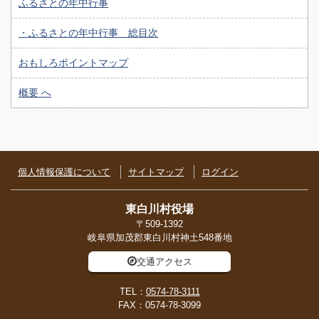
ふるさとの年中行事
・ふるさとの年中行事 総目次
おもしろポイントマップ
概要 へ
個人情報保護について
サイトマップ
ログイン
東白川村役場
〒509-1392
岐阜県加茂郡東白川村神土548番地
交通アクセス
TEL：
0574-78-3111
FAX：0574-78-3099