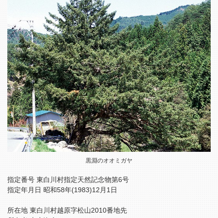
黒淵のオオミガヤ
指定番号 東白川村指定天然記念物第6号
指定年月日 昭和58年(1983)12月1日
所在地 東白川村越原字松山2010番地先