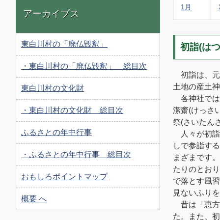
1月
アーカイブス
東白川村の「廃仏毀釈」
初詣(はつ
・東白川村の「廃仏毀釈」 総目次
初詣は、元
土地の産土神
東白川村の文化財
各神社では
・東白川村の文化財 総目次
潔齋(けっさ
祭(さいたん
ふるさとの年中行事
人々が初詣
しで参詣する
・ふるさとの年中行事 総目次
まざまです。
たりのとお
おもしろポイントマップ
で落とす風習
見ないふりを
概要 へ
昔は「恵方詣
た。また、