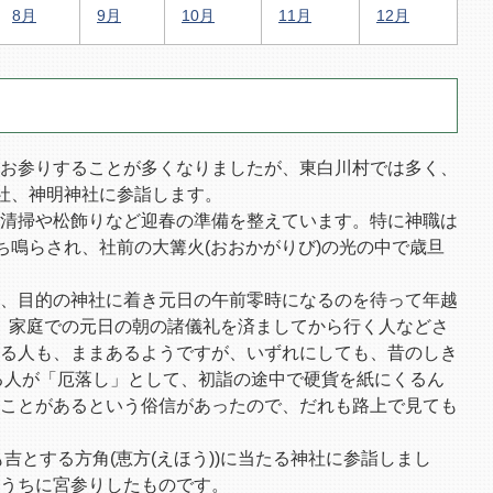
8月
9月
10月
11月
12月
お参りすることが多くなりましたが、東白川村では多く、
社、神明神社に参詣します。
清掃や松飾りなど迎春の準備を整えています。特に神職は
ち鳴らされ、社前の大篝火(おおかがりび)の光の中で歳旦
、目的の神社に着き元日の午前零時になるのを待って年越
、家庭での元日の朝の諸儀礼を済ましてから行く人などさ
る人も、ままあるようですが、いずれにしても、昔のしき
る人が「厄落し」として、初詣の途中で硬貨を紙にくるん
ことがあるという俗信があったので、だれも路上で見ても
吉とする方角(恵方(えほう))に当たる神社に参詣しまし
うちに宮参りしたものです。