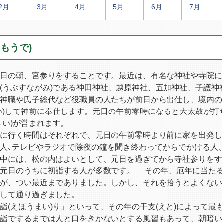
2月
3月
4月
5月
6月
7月
もうで)
日の朝、宮参りをすることです。最近は、有名な神社や寺院に
(うぶすながみ)である神田神社、越原神社、五加神社、子護神
神職や氏子総代など役職員の人たちが前日から出仕し、境内の
い)して神前に奉仕します。元日の午前零時になると大太鼓が打
さい)が営まれます。
に行く時間はそれぞれで、元日の午前零時より前に家を出発し
人､テレビやラジオで除夜の鐘を聞き終わってからでかける人
中には、松の内はよいとして、元日を過ぎてから寺社参りをす
り元日のうちに初詣する人が多数です。 その年、厄年に当た
が、つい最近までありました。しかし、それを拾うとよくない
して通り過ぎました。
(えほうまい)り」といって、その年の干支(えと)によって最も
初詣でするまでは人と口をきかないとする風習もあって、朝暗い