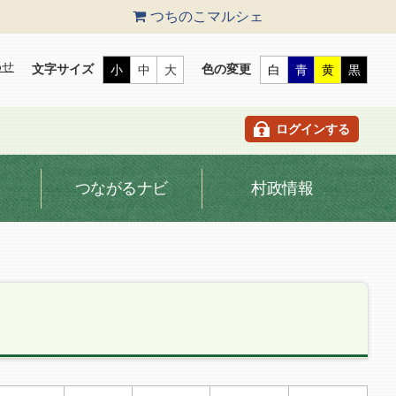
つちのこ
マルシェ
わせ
文字サイズ
色の変更
小
中
大
白
青
黄
黒
ログインする
つながるナビ
村政情報