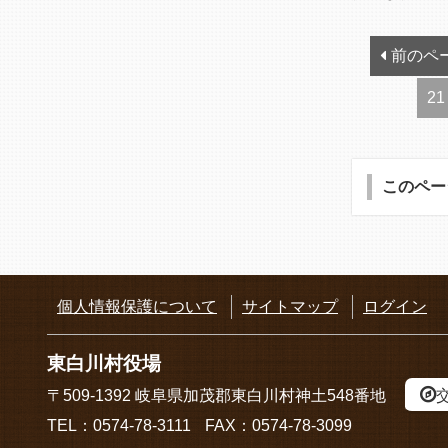
前のペ
21
このペー
個人情報保護について
サイトマップ
ログイン
東白川村役場
〒509-1392
岐阜県加茂郡東白川村神土548番地
TEL：
0574-78-3111
FAX：0574-78-3099