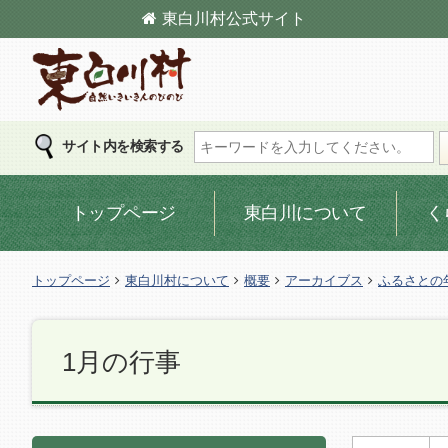
東白川村
公式サイト
東白川村の公式サイト
サイト内を検索する
トップページ
東白川について
く
トップページ
東白川村について
概要
アーカイブス
ふるさとの
1月の行事